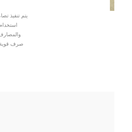
يتم تنفيذ تص
استخدام 
والمصارف ا
صرف قوية وت